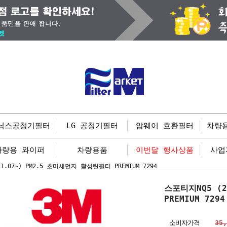
닉스공청기필터
LG 공청기필터
암웨이 호환필터
차량
차량용 와이퍼
차량용품
이번달 행사상품
사업
1.07~) PM2.5 초미세먼지 활성탄필터 PREMIUM 7294
스포티지NQ5 (
PREMIUM 729
소비자가격
35