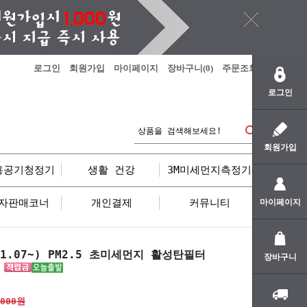
로그인
회원가입
마이페이지
장바구니(
0
)
주문조회
로그인
회원가입
용공기청정기
생활 건강
3M미세먼지측정기
자판매코너
개인결제
커뮤니티
마이페이지
21.07~) PM2.5 초미세먼지 활성탄필터
장바구니
4
,000원