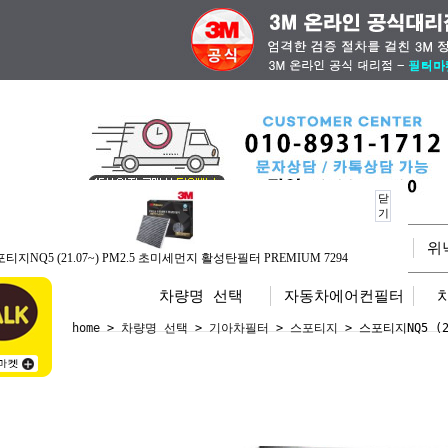
닫
기
전체상품
삼성 공청기필터
위
티지NQ5 (21.07~) PM2.5 초미세먼지 활성탄필터 PREMIUM 7294
차량명 선택
자동차에어컨필터
home
>
차량명 선택
>
기아차필터
>
스포티지
> 스포티지NQ5 (2