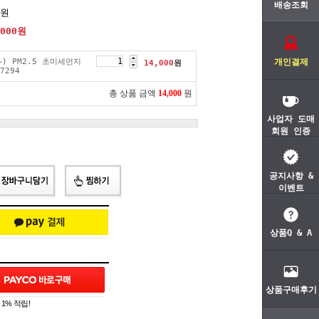
배송조회
0원
000
원
~) PM2.5 초미세먼지
개인결제
14,000
원
7294
총 상품 금액
14,000
원
사업자 도매
회원 인증
공지사항 &
이벤트
상품Q & A
상품구매후기
1% 적립!