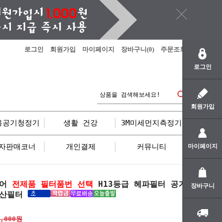
로그인
회원가입
마이페이지
장바구니(
0
)
주문조회
로그인
회원가입
용공기청정기
생활 건강
3M미세먼지측정기
자판매코너
개인결제
커뮤니티
마이페이지
피어
전제품 필터품번 선택
H13등급 헤파필터 공기
장바구니
내산필터
0,000원