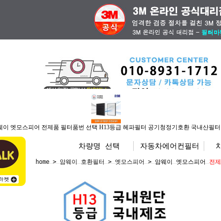
전체상품
삼성 공청기필터
위
웨이 엣모스피어 전제품 필터품번 선택 H13등급 헤파필터 공기청정기호환 국내산필터
차량명 선택
자동차에어컨필터
home
>
암웨이 호환필터
>
엣모스피어
> 암웨이 엣모스피어
전제