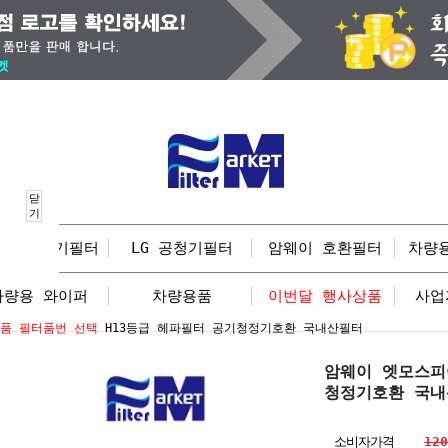
닫
기
닉스공청기필터
LG 공청기필터
암웨이 호환필터
차량
차량용 와이퍼
차량용품
이번달 행사상품
사업
품 필터품번 선택
H13등급 헤파필터 공기청정기호환 국내산필터
암웨이 엣모스
청정기호환 국
소비자가격
12