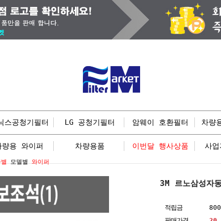
닉스공청기필터
LG 공청기필터
암웨이 호환필터
차량
차량용 와이퍼
차량용품
이번달 행사상품
사업
종별
모델별
와이퍼
3M 르노삼성자
적립금
80
판매가격
20