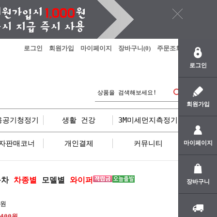
로그인
회원가입
마이페이지
장바구니(
0
)
주문조회
로그인
회원가입
용공기청정기
생활 건강
3M미세먼지측정기
자판매코너
개인결제
커뮤니티
마이페이지
동차
차종별
모델별
와이퍼
장바구니
0원
,400원